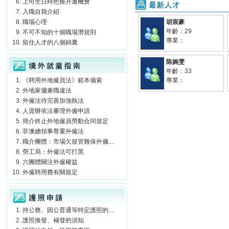
上司生日時把握升遷機會
最新人才
入職自我介紹
職場心理
胡宸豪
年齡：29
不可不知的十個職場潛規則
專業：
留住人才的八個錦囊
境外就業指南
陈婉雯
年齡：33
《聘用外地僱員法》範本備索
專業：
外地家傭兼職違法
外僱法待完善加強執法
人資辦依法審理外僱申請
簡介終止外地僱員勞動合同規定
菲澳總領事尊重外僱法
職介團體：市場欠規管難保外傭....
勞工局：外僱法可打黑
六團體關注外僱權益
外僱聘用費有關規定
護照申請
持公務、因公普通等特定護照的....
護照換發、補發的須知