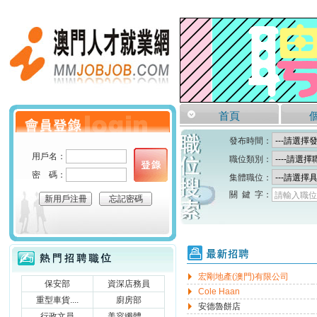
澳門人才就業網
首頁
個人會員登錄
發布時間：
用戶名：
職位類別：
密 碼：
集體職位：
關 鍵 字：
請輸入職位
新用戶注冊
忘記密碼
熱門招聘職位
推薦公司
宏剛地產(澳門)有限公司
保安部
資深店務員
Cole Haan
重型車貨....
廚房部
安德魯餅店
行政文員
美容纖體....