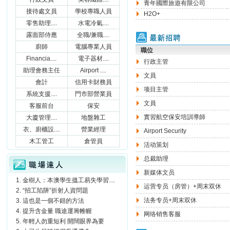
青年國際旅遊有限公司
接待處文員
學校專職人員
H2O+
零售助理....
水電冷氣....
露面部侍應
全職/兼職....
最新招聘
廚師
電腦專業人員
職位
Financia....
電子器材....
行政主管
助理會務主任
Airport ....
文員
會計
信用卡財務員
项目主管
系統支援....
門市部營業員
文員
客服前台
保安
實習航空保安培訓導師
大廈管理....
地盤雜工
衣、廚櫃設....
營業經理
Airport Security
木工管工
倉管員
活动策划
職場達人
总裁助理
新媒体文员
金樹人：本澳學生搵工易失學習....
运营专员（房管）+周末双休
“招工陷阱”折射人資問題
法务专员+周末双休
這也是一個不錯的方法
提升含金量 職途運籌帷幄
网络销售客服
年輕人勿重短利 開闊眼界為要