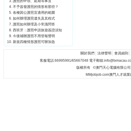
護照的申領、延期等事宜
不予簽發護照的情形有那些？
各種因公護照宜適用的範圍
如何辦理護照遺失及其程式
護照如何辦理及小常識問答
西班牙：護照申請旅遊簽證須知
今後補辦護照不用登報聲明
新規四種情形護照可辦加急
關於我們
法律聲明
會員細則
客服電話:66995991/65667048 電子郵箱:info@txmacau.c
版權所有 ©澳門天心電腦有限公司 Copyrigh
MMjobjob.com澳門人才就