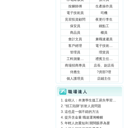
按腳師傅
生產操作員
電子技術員
司機
見習投資顧問
夜更行李生
保安員
鍾點工
商品員
櫃員
會計文員
兼職速遞員
客戶經理
電子技術....
管理員
理貨員
工料測量....
禮賓主任....
商場招商專員
店長、副店長
侍應生
?房部?理
個人護理員
店鋪主任
職場達人
金樹人：本澳學生搵工易失學習....
“招工陷阱”折射人資問題
這也是一個不錯的方法
提升含金量 職途運籌帷幄
年輕人勿重短利 開闊眼界為要