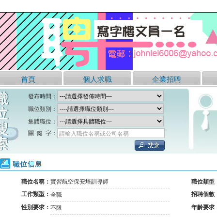
首頁
個人求職
企業招聘
發布時間：
職位類別：
集體職位：
關 鍵 字：
請輸入職位名稱或公司名稱
職位信息
職位名稱：
實習航空保安培訓導師
職位類型
工作類型：
招聘個數
全職
性別要求：
年齡要求
不限