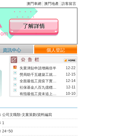
澳門車網
澳門地產
訪客留言
資訊中心
個人登記
12-22
失業津貼申請增兩倍半
12-15
勞局助千五建築工就....
12-14
全面最低工資疫下實....
12-11
社保基金八百九億穩....
10-10
有指最低工資未追上....
09-12
修改物業管理業務的....
08-09
澳將實行全面最低工....
：
公司文職類-文案策劃/資料編寫
05-13
首三月失業率維持1.....
：
1
03-29
市場利好 成交量料回升
03-25
「民眾講壇」指最低工....
：
24~50