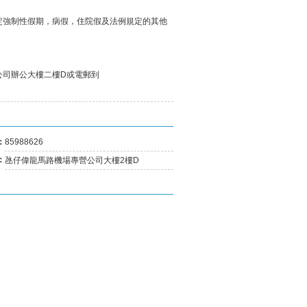
定強制性假期，病假，住院假及法例規定的其他
公司辦公大樓二樓D或電郵到
：
85988626
：
氹仔偉龍馬路機場專營公司大樓2樓D