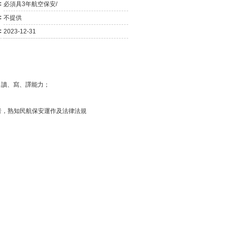
：
必須具3年航空保安/
03-25
二月份消費物價指數....
03-21
最新失業率維持1.7%....
：
不提供
11-02
正對有關兩工種最低....
：
2023-12-31
09-29
澳總體失業率維持1.....
09-05
今年5月至7月總體失....
08-10
澳今明年經濟健康 通....
08-10
勞工局指地盤工人遭....
、讀、寫、譯能力；
07-24
五月份參團旅客按年....
06-19
全面最低工資須盡快立法
06-19
《最低工資》法案 諮詢....
驗者，熟知民航保安運作及法律法規
04-23
針對兩項工種的最低....
03-20
澳失業率降至1.8% 總....
01-31
去年失業率百分二 今....
01-31
經濟復甦消費增 內需....
12-27
最低工資法明年草擬