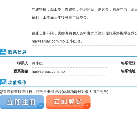
年終雙糧，勤工獎，優質獎，住房津貼，退休金，有薪年假，法
福利，工作滿三年後可獲年資獎金。
截止日期不限，應徵者將個人資料郵寄至氹仔偉龍馬路機場專營
hq@semac.com.mo 王小姐收。
聯系信息
聯系人：
莫小姐
聯系電話
聯系郵箱：
聯系地址
hq@semac.com.mo
功能操作
您還沒有登錄或注冊，請先注冊或登錄(此項功能只對個人用戶開放)
立刻注冊
立刻注冊