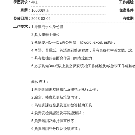
學歷要求：
工作經驗
學士
月薪：
住宿條件
10000以上
發佈日期：
有效期
2023-03-02
工作要求：
1.持澳門永久身份證
2.具大學學士學位
3.熟練使用OFFICE辦公軟體，如word, excel, ppt等；
4.粵語、普通話、英語達到熟練程度，具有良好的中英文聽、說
5.具有較強的書面寫作及口頭表達能力﹔
6.必須具備3年或以上航空保安/安檢工作經驗及/或教學工作經
崗位描述：
1.向培訓部總監匯報以及按指示執行工作；
2.編寫、核實及更新培訓內容；
3.為培訓課程發展及更新教導輔助工具；
4.負責安檢員認證及再認證測試；
5.負責培訓及維持課室秩序；
6.負責培訓評分以及後續跟進；