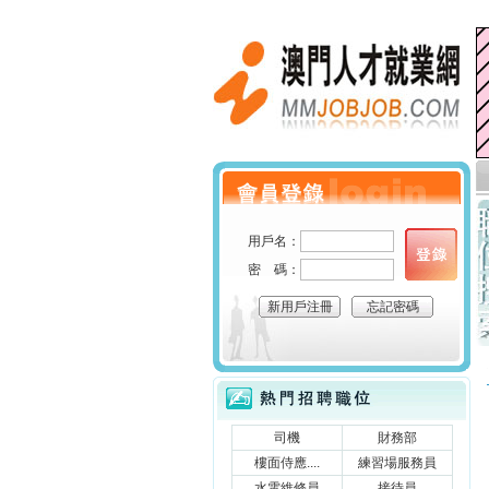
澳門人才就業網
個人會員登錄
用戶名：
密 碼：
新用戶注冊
忘記密碼
立刻搜索
熱門招聘職位
司機
財務部
樓面侍應....
練習場服務員
水電維修員
接待員