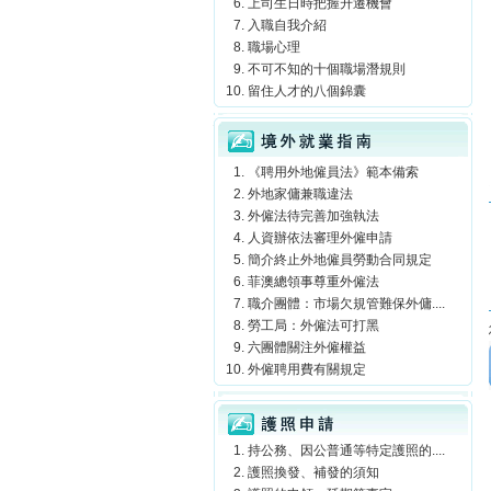
上司生日時把握升遷機會
入職自我介紹
職場心理
不可不知的十個職場潛規則
留住人才的八個錦囊
境外就業指南
《聘用外地僱員法》範本備索
外地家傭兼職違法
外僱法待完善加強執法
人資辦依法審理外僱申請
簡介終止外地僱員勞動合同規定
菲澳總領事尊重外僱法
職介團體：市場欠規管難保外傭....
勞工局：外僱法可打黑
六團體關注外僱權益
外僱聘用費有關規定
護照申請
持公務、因公普通等特定護照的....
護照換發、補發的須知