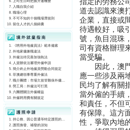
指定的勞務公
上司生日時把握升遷機會
入職自我介紹
道去認識來澳
職場心理
企業，直接或
不可不知的十個職場潛規則
留住人才的八個錦囊
待遇較好，吸
境外就業指南
號，魚目混珠
《聘用外地僱員法》範本備索
司有資格辦理
外地家傭兼職違法
當受騙。
外僱法待完善加強執法
人資辦依法審理外僱申請
因此，澳
簡介終止外地僱員勞動合同規定
應一些涉及兩
菲澳總領事尊重外僱法
職介團體：市場欠規管難保外傭....
民均了解有關
勞工局：外僱法可打黑
六團體關注外僱權益
當外僱的手續
外僱聘用費有關規定
和責任，不但
護照申請
有保障。這方
持公務、因公普通等特定護照的....
性，爭取內地
護照換發、補發的須知