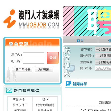
澳門人才就業網
首頁
個人會員登錄
發布時間：
用戶名：
職位類別：
密 碼：
集體職位：
關 鍵 字：
請輸入職位
新用戶注冊
忘記密碼
新聞詳細
熱門招聘職位
前台接待....
理??
新聞來源
蛋撻皮件工
銷售管理顧問
總工程師
角子機文員