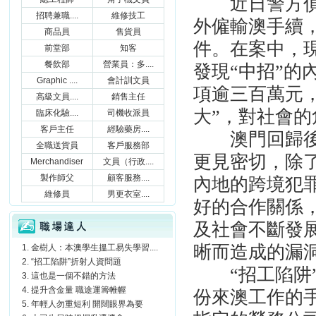
近日警方偵破
招聘兼職....
維修技工
外僱輸澳手續
商品員
售貨員
件。在案中，
前堂部
知客
餐飲部
營業員：多....
發現
“
中招
”
的
Graphic ....
會計訓文員
項逾三百萬元
高級文員....
銷售主任
大
”
，對社會的
臨床化驗....
司機收派員
客戶主任
經驗藥房....
澳門回歸
全職送貨員
客戶服務部
更見密切，除
Merchandiser
文員（行政....
製作師父
顧客服務....
內地的跨境犯
維修員
男更衣室....
好的合作關係
職場達人
及社會不斷發
晰而造成的漏
金樹人：本澳學生搵工易失學習....
“招工陷阱”折射人資問題
“
招工陷阱
這也是一個不錯的方法
提升含金量 職途運籌帷幄
份來澳工作的
年輕人勿重短利 開闊眼界為要