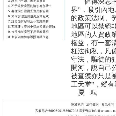
値得深思
護照的申領、延期等事宜
不予簽發護照的情形有那些？
界
”
，吸引內地
各種因公護照宜適用的範圍
的政策法制、
如何辦理護照遺失及其程式
護照如何辦理及小常識問答
地區可以禁絕
西班牙：護照申請旅遊簽證須知
今後補辦護照不用登報聲明
地區的人資政
新規四種情形護照可辦加急
權益，有一套
枉法徇私，凡
守法，騙徒的
開河，說自己
被查獲亦只是
工天堂
”
，縱有
夏
耘
關於我們
法律聲明
會員細則
客服電話:66995991/65667048 電子郵箱:info@txmacau.c