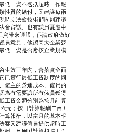
03-25
二月份消費物價指數....
最低工資不包括超時工作報
03-21
最新失業率維持1.7%....
類性質的給付，又建議每兩
11-02
正對有關兩工種最低....
現時立法會技術顧問則建議
09-29
澳總體失業率維持1.....
法會審議。也有議員憂慮中
09-05
今年5月至7月總體失....
工資帶來通脹，促請政府做好
08-10
澳今明年經濟健康 通....
議員意見，他認同大企業競
08-10
勞工局指地盤工人遭....
最低工資是否應按企業規模
07-24
五月份參團旅客按年....
06-19
全面最低工資須盡快立法
06-19
《最低工資》法案 諮詢....
資生效三年內，會落實全面
04-23
針對兩項工種的最低....
它已實行最低工資制度的國
03-20
澳失業率降至1.8% 總....
01-31
去年失業率百分二 今....
、僱主的營運成本、僱員的
01-31
經濟復甦消費增 內需....
認為有需要讓所有僱員獲得
12-27
最低工資法明年草擬
低工資金額分別為按月計算
十六元；按日計算報酬二百五
計算報酬，以當月的基本報
法案又建議僱員提供超時工
報酬，且用以計算超時工作