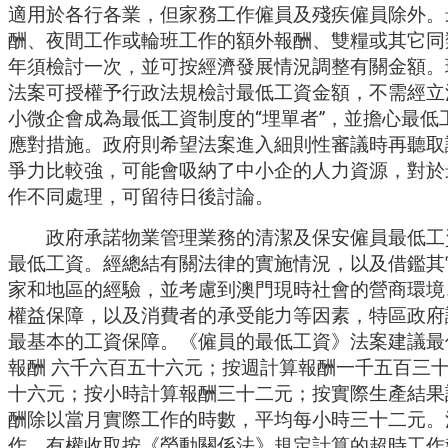
適用於各行各業，但家務工作僱員及殘疾僱員除外。
酬、夜間工作或輪班工作的額外報酬、雙糧或其它同
年須檢討一次，並可按經濟發展情況調整有關金額。
法案可授權予行政法規檢討最低工資金額，不需經立
小微企會成為最低工資制度的“埋單者”，並擔心最低
應對措施。政府則希望法案進入細則性審議時再聽取
爭力比較強，可能會吸納了中小企的人力資源，對於
作不同處理，可留待日後討論。
政府承諾物業管理業務的清潔及保安僱員最低工
最低工資。經總結有關法律的實施情況，以及借鑑其
家和地區的經驗，並考慮到澳門現時社會的營商環境
權益保障，以及消費者的承受能力等因素，特區政府
最基本的工資保障。《僱員的最低工資》法案建議最
報酬 六千六百五十六元；按週計算報酬一千五百三
十六元；按小時計算報酬三十二元；按實際生產結果
酬除以當月實際工作的時數，平均每小時三十二元。
作，有權收取按《勞動關係法》規定計算的超時工作