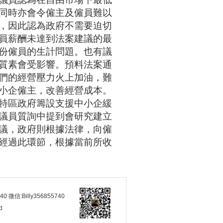
議員認為在自由市場下最低
同時亦會令僱主及僱員難以
，因此認為政府不需要迫切
員薪酬未達到法案建議的最
份僱員的生計問題。也有議
質素會受影響。預料法案通
們的經營壓力火上加油，難
小企僱主，改善經營成本。
特區政府籌設支援中小企緩
議員質詢中提到會研究建立
議，政府則根據法律，向僱
經過此環節，根據當前所收
40 微信:Billy356855740
d