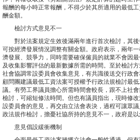
報酬的每小時正常報酬，不得少於其所適用的最低工
酬金額。
檢討方式意見不一
對於法案規定生效後滿兩年進行首次檢討，其後
可按經濟發展情況調整有關金額。政府表示，兩年一
濟發展、競爭力，同時需要確保僱員的就業不會因最
及收集影響評估的最新數據所需的時間。至於檢討方
社會協調常設委員會收集意見，有共識後送交行政會
顧問團建議最低工資法案可授權予行政法規檢討最低
議。有勞工界議員擔心所需時間會較長，跟不上社會
檢討，可縮短修法時間。但也有議員指出，現時修改
設委員會的意見，再交由立法會表決，過程可讓眾議
政法規作檢討，擔憂社協所持的意見不一，政府是以
意見倡設緩衝機制