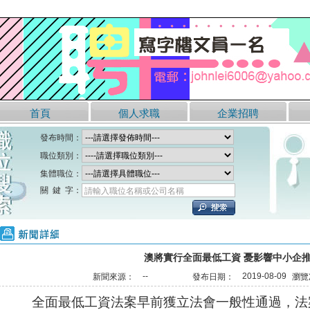
首頁
個人求職
企業招聘
發布時間：
職位類別：
集體職位：
關 鍵 字：
請輸入職位名稱或公司名稱
新聞詳細
澳將實行全面最低工資 憂影響中小企
--
2019-08-09
新聞來源：
發布日期：
瀏覽
全面最低工資法案早前獲立法會一般性通過，法