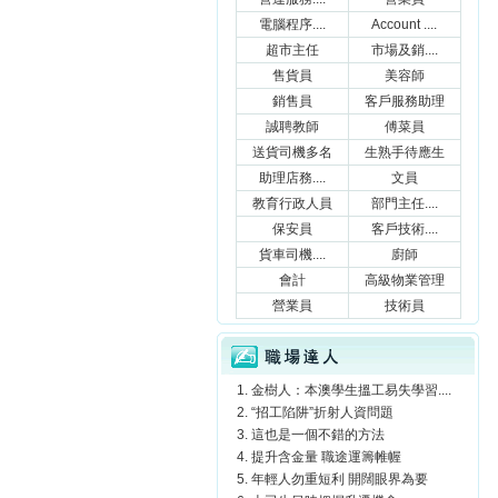
電腦程序....
Account ....
超市主任
市場及銷....
售貨員
美容師
銷售員
客戶服務助理
誠聘教師
傅菜員
送貨司機多名
生熟手待應生
助理店務....
文員
教育行政人員
部門主任....
保安員
客戶技術....
貨車司機....
廚師
會計
高級物業管理
營業員
技術員
職場達人
金樹人：本澳學生搵工易失學習....
“招工陷阱”折射人資問題
這也是一個不錯的方法
提升含金量 職途運籌帷幄
年輕人勿重短利 開闊眼界為要