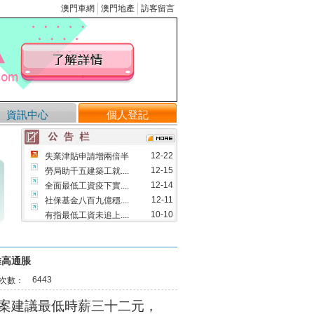
澳門車網
澳門地產
訪客留言
資訊中心
個人登記
12-22
失業津貼申請增兩倍半
12-15
勞局助千五建築工就....
12-14
全面最低工資疫下實....
12-11
社保基金八百九億穩....
10-10
有指最低工資未追上....
09-12
修改物業管理業務的....
08-09
澳將實行全面最低工....
推高通脹
05-13
首三月失業率維持1.....
6443
次數：
03-29
市場利好 成交量料回升
03-25
「民眾講壇」指最低工....
案建議最低時薪三十二元，