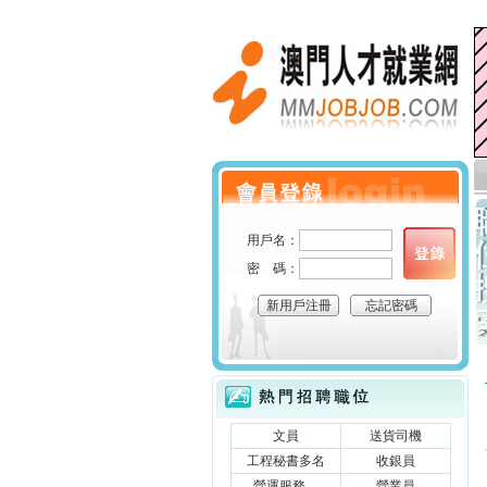
澳門人才就業網
個人會員登錄
用戶名：
密 碼：
新用戶注冊
忘記密碼
立刻搜索
熱門招聘職位
文員
送貨司機
工程秘書多名
收銀員
營運服務....
營業員