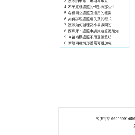
護照的申領、延期等事宜
不予簽發護照的情形有那些？
各種因公護照宜適用的範圍
如何辦理護照遺失及其程式
護照如何辦理及小常識問答
西班牙：護照申請旅遊簽證須知
今後補辦護照不用登報聲明
新規四種情形護照可辦加急
客服電話:66995991/656