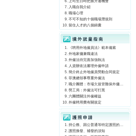
上司生日時把握升遷機會
入職自我介紹
職場心理
不可不知的十個職場潛規則
留住人才的八個錦囊
境外就業指南
《聘用外地僱員法》範本備索
外地家傭兼職違法
外僱法待完善加強執法
人資辦依法審理外僱申請
簡介終止外地僱員勞動合同規定
菲澳總領事尊重外僱法
職介團體：市場欠規管難保外傭....
勞工局：外僱法可打黑
六團體關注外僱權益
外僱聘用費有關規定
護照申請
持公務、因公普通等特定護照的....
護照換發、補發的須知