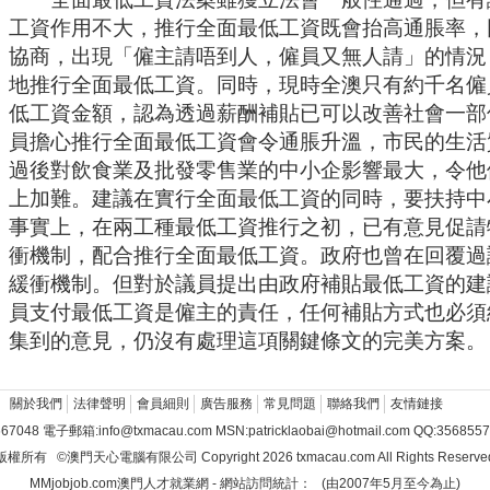
全面最低工資法案雖獲立法會一般性通過，但有
工資作用不大，推行全面最低工資既會抬高通脹率，
協商，出現「僱主請唔到人，僱員又無人請」的情況
地推行全面最低工資。同時，現時全澳只有約千名僱
低工資金額，認為透過薪酬補貼已可以改善社會一部
員擔心推行全面最低工資會令通脹升溫，市民的生活
過後對飲食業及批發零售業的中小企影響最大，令他
上加難。建議在實行全面最低工資的同時，要扶持中
事實上，在兩工種最低工資推行之初，已有意見促請
衝機制，配合推行全面最低工資。政府也曾在回覆過
緩衝機制。但對於議員提出由政府補貼最低工資的建
員支付最低工資是僱主的責任，任何補貼方式也必須
集到的意見，仍沒有處理這項關鍵條文的完美方案。
關於我們
法律聲明
會員細則
廣告服務
常見問題
聯絡我們
友情鏈接
67048 電子郵箱:info@txmacau.com MSN:
patricklaobai@hotmail.com
QQ:3568557
版權所有 ©澳門天心電腦有限公司 Copyright 2026 txmacau.com All Rights Reserve
MMjobjob.com澳門人才就業網 - 網站訪問統計：
(由2007年5月至今為止)