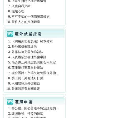
上司生日時把握升遷機會
入職自我介紹
職場心理
不可不知的十個職場潛規則
留住人才的八個錦囊
境外就業指南
《聘用外地僱員法》範本備索
外地家傭兼職違法
外僱法待完善加強執法
人資辦依法審理外僱申請
簡介終止外地僱員勞動合同規定
菲澳總領事尊重外僱法
職介團體：市場欠規管難保外傭....
勞工局：外僱法可打黑
六團體關注外僱權益
外僱聘用費有關規定
護照申請
持公務、因公普通等特定護照的....
護照換發、補發的須知