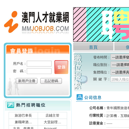
澳門人才就業網
首頁
個人會員登錄
發布時間：
用戶名：
職位類別：
密 碼：
集體職位：
關 鍵 字：
請輸入職位
新用戶注冊
忘記密碼
公司信息
熱門招聘職位
公司名稱：
青年國際旅遊
旅游巴車長
店鋪主管
行業性質：
計算機．互聯
兼職啤酒....
大堂副理....
註冊資金：
-----
文員，督導員
Account ....