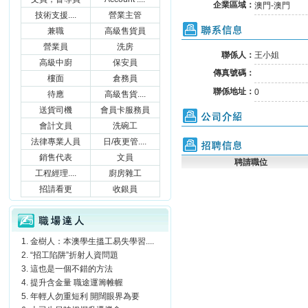
企業區域：
澳門-澳門
技術支援....
營業主管
聯系信息
兼職
高級售貨員
營業員
洗房
聯係人：
王小姐
高級中廚
保安員
傳真號碼：
樓面
倉務員
聯係地址：
0
待應
高級售貨....
送貨司機
會員卡服務員
公司介紹
會計文員
洗碗工
法律專業人員
日/夜更管....
招聘信息
銷售代表
文員
聘請職位
工程經理....
廚房雜工
招請看更
收銀員
職場達人
金樹人：本澳學生搵工易失學習....
“招工陷阱”折射人資問題
這也是一個不錯的方法
提升含金量 職途運籌帷幄
年輕人勿重短利 開闊眼界為要