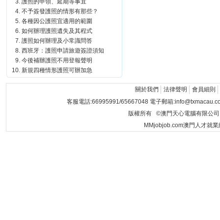
護照的申領、延期等事宜
不予簽發護照的情形有那些？
各種因公護照宜適用的範圍
如何辦理護照遺失及其程式
護照如何辦理及小常識問答
西班牙：護照申請旅遊簽證須知
今後補辦護照不用登報聲明
新規四種情形護照可辦加急
關於我們
法律聲明
會員細則
客服電話:66995991/65667048 電子郵箱:info@txmacau.c
版權所有 ©澳門天心電腦有限公司 Copyrigh
MMjobjob.com澳門人才就