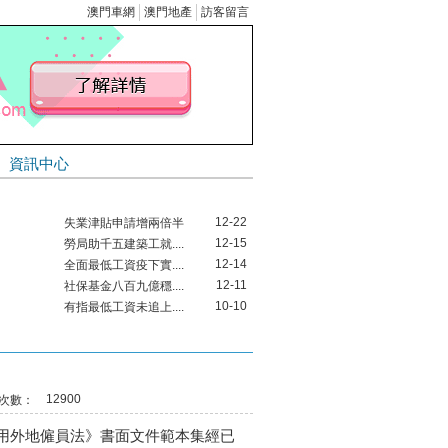
澳門車網
澳門地產
訪客留言
資訊中心
個人登記
12-22
失業津貼申請增兩倍半
12-15
勞局助千五建築工就....
12-14
全面最低工資疫下實....
12-11
社保基金八百九億穩....
10-10
有指最低工資未追上....
09-12
修改物業管理業務的....
08-09
澳將實行全面最低工....
05-13
首三月失業率維持1.....
12900
次數：
03-29
市場利好 成交量料回升
03-25
「民眾講壇」指最低工....
外地僱員法》書面文件範本集經已