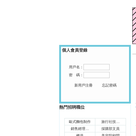
澳門人才就業網
個人會員登錄
用戶名：
密 碼：
新用戶注冊
忘記密碼
立刻搜索
熱門招聘職位
歐式麵包制作
旅行社技....
銷售經理....
採購部文員
櫃員
美容院顧問