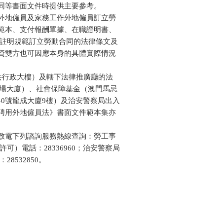
03-25
二月份消費物價指數....
同等書面文件時提供主要參考。
03-21
最新失業率維持1.7%....
地僱員及家務工作外地僱員訂立勞
11-02
正對有關兩工種最低....
範本、支付報酬單據、在職證明書、
09-29
澳總體失業率維持1.....
註明規範訂立勞動合同的法律條文及
09-05
今年5月至7月總體失....
資雙方也可因應本身的具體實際情況
08-10
澳今明年經濟健康 通....
08-10
勞工局指地盤工人遭....
共行政大樓）及轄下法律推廣廳的法
07-24
五月份參團旅客按年....
場大廈）、社會保障基金（澳門馬忌
06-19
全面最低工資須盡快立法
40
號龍成大廈
9
樓）及治安警察局出入
06-19
《最低工資》法案 諮詢....
聘用外地僱員法》書面文件範本集亦
04-23
針對兩項工種的最低....
03-20
澳失業率降至1.8% 總....
電下列諮詢服務熱線查詢：勞工事
01-31
去年失業率百分二 今....
許可）電話：
28336960
；治安警察局
01-31
經濟復甦消費增 內需....
：
28532850
。
12-27
最低工資法明年草擬