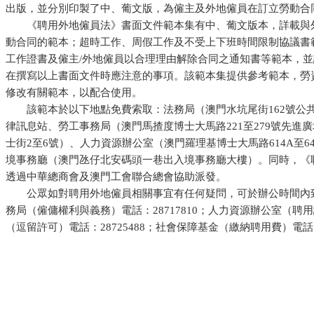
出版，並分別印製了中、葡文版，為僱主及外地僱員在訂立勞動合
《聘用外地僱員法》書面文件範本集有中、葡文版本，詳載與外
動合同的範本；超時工作、周假工作及不受上下班時間限制協議書
工作證書及僱主
/
外地僱員以合理理由解除合同之通知書等範本，並
在撰寫以上書面文件時應注意的事項。該範本集提供參考範本，勞
修改有關範本，以配合使用。
該範本於以下地點免費索取：法務局（澳門水坑尾街
162
號公
律訊息站、勞工事務局（澳門
馬揸度
博士大馬路
221
至
279
號先進廣
士街
2
至
6
號）、人力資源辦公室（澳門
羅理基
博士大馬路
614A
至
6
境事務廳（澳門氹仔北安碼頭一巷出入境事務廳大樓）。同時，《
透過中華總商會及澳門工會聯合總會協助派發。
公眾如對聘用外地僱員相關事宜有任何疑問，可於辦公時間內致
務局（僱傭權利與義務）電話：
28717810
；人力資源辦公室（聘用
（逗留許可）電話：
28725488
；社會保障基金（繳納聘用費）電話