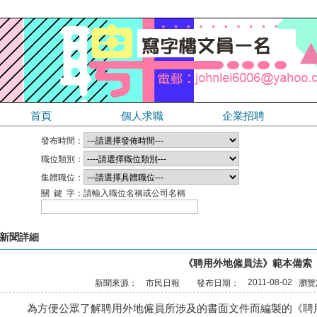
首頁
個人求職
企業招聘
發布時間：
職位類別：
集體職位：
關 鍵 字：
請輸入職位名稱或公司名稱
新聞詳細
《聘用外地僱員法》範本備索
2011-08-02
新聞來源：
市民日報
發布日期：
瀏覽
為方便公眾了解聘用外地僱員所涉及的書面文件而編製的《聘用