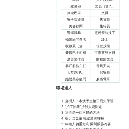
維修部
文員（於?....
旅遊巴車....
文員
安全督導員
售貨員
美容顧問
接待員
營運服務....
電梯安裝技工
物業顧問多名
護士
收銀員（全....
信息技術....
兼職巴士司機
市場事務文員
廣告製作員
財務部文員
客戶服務主任
電氣安裝....
大堂副理....
保安員
纖體美容顧問
兼職電單....
職場達人
金樹人：本澳學生搵工易失學習....
“招工陷阱”折射人資問題
這也是一個不錯的方法
提升含金量 職途運籌帷幄
年輕人勿重短利 開闊眼界為要