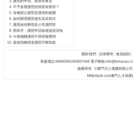
護照的申領、延期等事宜
不予簽發護照的情形有那些？
各種因公護照宜適用的範圍
如何辦理護照遺失及其程式
護照如何辦理及小常識問答
西班牙：護照申請旅遊簽證須知
今後補辦護照不用登報聲明
新規四種情形護照可辦加急
關於我們
法律聲明
會員細則
客服電話:66995991/65667048 電子郵箱:info@txmacau.c
版權所有 ©澳門天心電腦有限公司 Copyrigh
MMjobjob.com澳門人才就