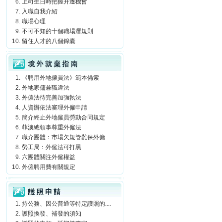
上司生日時把握升遷機會
入職自我介紹
職場心理
不可不知的十個職場潛規則
留住人才的八個錦囊
境外就業指南
《聘用外地僱員法》範本備索
外地家傭兼職違法
外僱法待完善加強執法
人資辦依法審理外僱申請
簡介終止外地僱員勞動合同規定
菲澳總領事尊重外僱法
職介團體：市場欠規管難保外傭....
勞工局：外僱法可打黑
六團體關注外僱權益
外僱聘用費有關規定
護照申請
持公務、因公普通等特定護照的....
護照換發、補發的須知