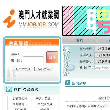
澳門人才就業網
首頁
個人會員登錄
發布時間：
用戶名：
職位類別：
密 碼：
集體職位：
關 鍵 字：
請輸入職位
新用戶注冊
忘記密碼
新聞詳細
熱門招聘職位
新聞來源
設施管理部
中文、英文....
捏腳師傅....
生產操作員
持西班牙護照者申請旅遊簽證（
樓面-部長
營業員