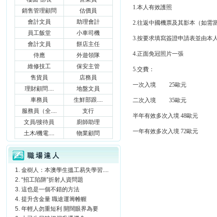
1.
本人有效護照
銷售管理顧問
估價員
會計文員
助理會計
2.
往返中國機票及其影本（如需
員工飯堂
小車司機
3.
按要求填寫簽證申請表並由本
會計文員
餅店主任
4.
正面免冠照片一張
侍應
外遊領隊
維修技工
保安主管
5.
交費：
售貨員
店務員
一次入境
25
歐元
理財顧問....
地盤文員
車務員
生鮮部跟....
二次入境
35
歐元
服務員（全....
支行
半年有效多次入境
48
歐元
文員/接待員
廚師助理
一年有效多次入境
72
歐元
土木/機電....
物業顧問
職場達人
金樹人：本澳學生搵工易失學習....
“招工陷阱”折射人資問題
這也是一個不錯的方法
提升含金量 職途運籌帷幄
年輕人勿重短利 開闊眼界為要