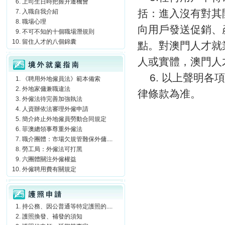
上司生日時把握升遷機會
括：進入沒有對其
入職自我介紹
職場心理
向用戶發送促銷、產
不可不知的十個職場潛規則
留住人才的八個錦囊
點。對澳門人才就業
境外就業指南
人或實體，澳門人才
6. 以上聲明
《聘用外地僱員法》範本備索
外地家傭兼職違法
律條款為准。
外僱法待完善加強執法
人資辦依法審理外僱申請
簡介終止外地僱員勞動合同規定
菲澳總領事尊重外僱法
職介團體：市場欠規管難保外傭....
勞工局：外僱法可打黑
六團體關注外僱權益
外僱聘用費有關規定
護照申請
持公務、因公普通等特定護照的....
護照換發、補發的須知