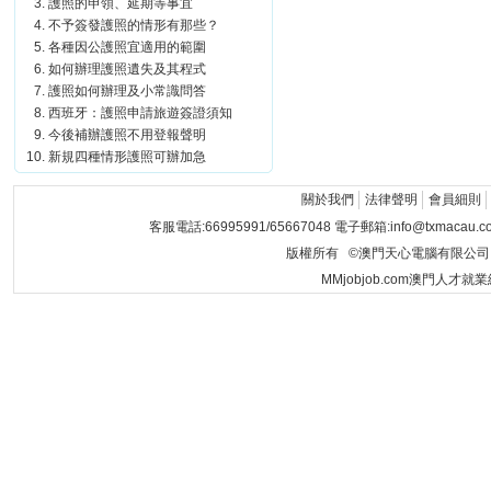
護照的申領、延期等事宜
不予簽發護照的情形有那些？
各種因公護照宜適用的範圍
如何辦理護照遺失及其程式
護照如何辦理及小常識問答
西班牙：護照申請旅遊簽證須知
今後補辦護照不用登報聲明
新規四種情形護照可辦加急
關於我們
法律聲明
會員細則
客服電話:66995991/65667048 電子郵箱:info@txmacau.c
版權所有 ©澳門天心電腦有限公司 Copyrigh
MMjobjob.com澳門人才就