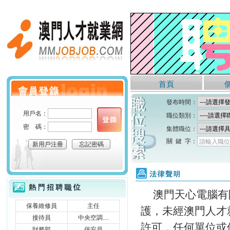
澳門人才就業網
首頁
個人會員登錄
發布時間：
用戶名：
職位類別：
密 碼：
集體職位：
關 鍵 字：
請輸入職位
新用戶注冊
忘記密碼
法律聲明
熱門招聘職位
澳門天心電腦有
保養維修員
主任
護，未經澳門人才就
接待員
中央空調....
許可，任何單位或
財務部
保安員