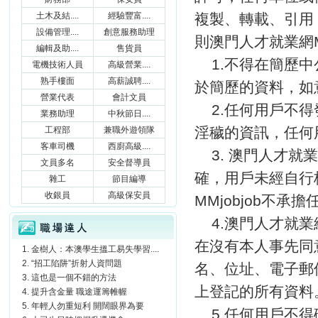
土木及結....
經驗豐富....
複製、轉載、引用
設備管理....
創意服務助理
則澳門人才就業網M
編輯及助....
售貨員
1.不得在簡歷
電機技術人員
高級營業....
熟手樓面
高薪誠聘....
於簡歷的資料，如
營業代表
會計文員
2.任何用戶不
業務助理
中秋節日....
淫穢的資訊，任何
工程部
兼職外遊領隊
客車司機
西廚高級....
3. 澳門人才就
文員多名
安全督導員
確，用戶未經自行
雜工
節目編導
收銀員
高級保安員
MMjobjob不承
職場達人
4.澳門人才就業
在沒有本人事先同
金樹人：本澳學生搵工易失學習....
“招工陷阱”折射人資問題
名、位址、電子郵
這也是一個不錯的方法
上登記的所有資料
提升含金量 職途運籌帷幄
年輕人勿重短利 開闊眼界為要
5.任何用戶不得