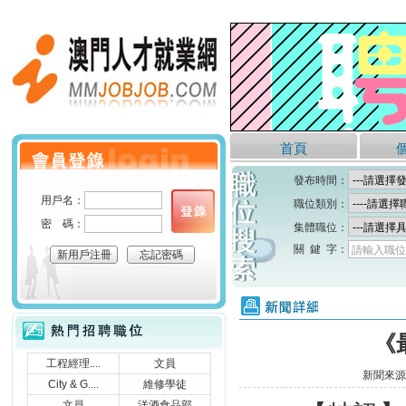
澳門人才就業網
首頁
個人會員登錄
發布時間：
用戶名：
職位類別：
密 碼：
集體職位：
關 鍵 字：
請輸入職位
新用戶注冊
忘記密碼
新聞詳細
熱門招聘職位
《
工程經理....
文員
新聞來源
City & G....
維修學徒
文員
洋酒食品部