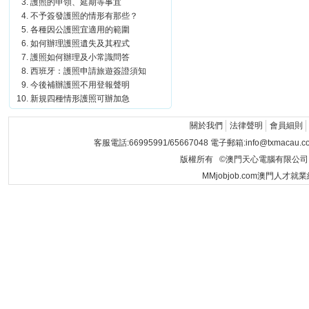
護照的申領、延期等事宜
不予簽發護照的情形有那些？
各種因公護照宜適用的範圍
如何辦理護照遺失及其程式
護照如何辦理及小常識問答
西班牙：護照申請旅遊簽證須知
今後補辦護照不用登報聲明
新規四種情形護照可辦加急
關於我們
法律聲明
會員細則
客服電話:66995991/65667048 電子郵箱:info@txmacau.c
版權所有 ©澳門天心電腦有限公司 Copyrigh
MMjobjob.com澳門人才就