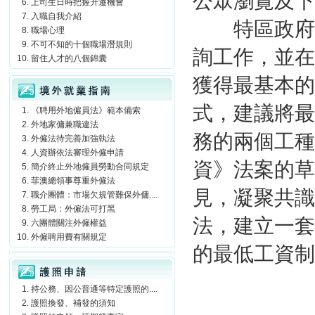
公眾瀏覽及下
上司生日時把握升遷機會
入職自我介紹
特區政府衷
職場心理
不可不知的十個職場潛規則
詢工作，並在
留住人才的八個錦囊
境外就業指南
獲得最基本的
式，建議將最
《聘用外地僱員法》範本備索
外地家傭兼職違法
務的兩個工種
外僱法待完善加強執法
人資辦依法審理外僱申請
資》法案的草
簡介終止外地僱員勞動合同規定
菲澳總領事尊重外僱法
見，凝聚共識
職介團體：市場欠規管難保外傭....
勞工局：外僱法可打黑
法，建立一套
六團體關注外僱權益
外僱聘用費有關規定
的最低工資制
護照申請
持公務、因公普通等特定護照的....
護照換發、補發的須知