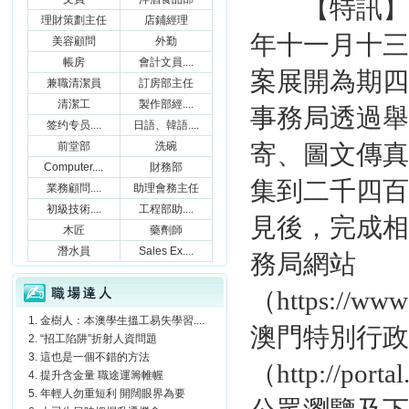
【特訊】勞
理財策劃主任
店鋪經理
年十一月十三
美容顧問
外勤
帳房
會計文員....
案展開為期四
兼職清潔員
訂房部主任
清潔工
製作部經....
事務局透過舉
签约专员....
日語、韓語....
前堂部
洗碗
寄、圖文傳真
Computer....
財務部
集到二千四百
業務顧問....
助理會務主任
初級技術....
工程部助....
見後，完成相
木匠
藥劑師
潛水員
Sales Ex....
務局網站
職場達人
（
https://ww
金樹人：本澳學生搵工易失學習....
澳門特別行政
“招工陷阱”折射人資問題
這也是一個不錯的方法
（http://port
提升含金量 職途運籌帷幄
年輕人勿重短利 開闊眼界為要