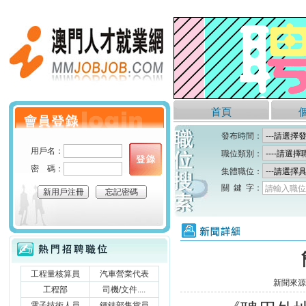
澳門人才就業網
首頁
個人會員登錄
發布時間：
用戶名：
職位類別：
密 碼：
集體職位：
關 鍵 字：
請輸入職位
新用戶注冊
忘記密碼
新聞詳細
熱門招聘職位
工程量核算員
汽車營業代表
新聞來源
工程部
司機/文件....
電子技術人員
鍾錶部售貨員