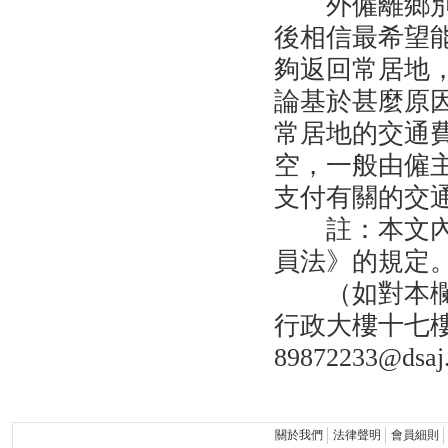
外僱離鄉
後相信最希望
夠返回常居地
論基於甚麼原
常居地的交通
空，一般由僱
支付有關的交
註：本文
員法》的規定
（如對本
行政大樓十七
89872233@dsaj
關於我們
法律聲明
會員細則