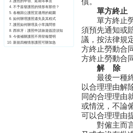
償。
護照的申領、延期等事宜
不予簽發護照的情形有那些？
單方終止
各種因公護照宜適用的範圍
單方終止
如何辦理護照遺失及其程式
護照如何辦理及小常識問答
須預先通知或
西班牙：護照申請旅遊簽證須知
今後補辦護照不用登報聲明
議，按法律規
新規四種情形護照可辦加急
方終止勞動合
方終止勞動合
解
除
最後一種
以合理理由解
同的合理理由
或情況，不論
可以合理理由
對僱主而