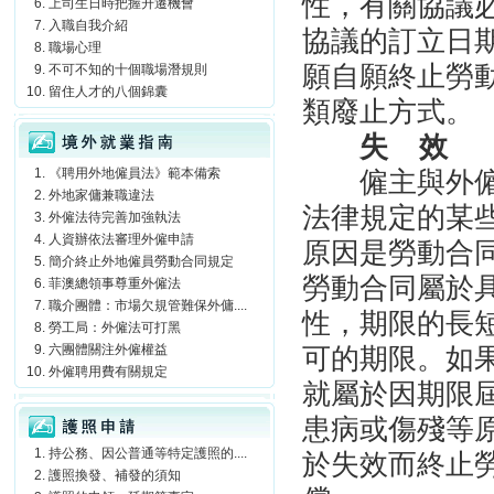
性，有關協議
上司生日時把握升遷機會
入職自我介紹
協議的訂立日
職場心理
願自願終止勞
不可不知的十個職場潛規則
留住人才的八個錦囊
類廢止方式。
境外就業指南
失
效
《聘用外地僱員法》範本備索
僱主與外
外地家傭兼職違法
法律規定的某
外僱法待完善加強執法
人資辦依法審理外僱申請
原因是勞動合
簡介終止外地僱員勞動合同規定
勞動合同屬於
菲澳總領事尊重外僱法
職介團體：市場欠規管難保外傭....
性，期限的長
勞工局：外僱法可打黑
六團體關注外僱權益
可的期限。如
外僱聘用費有關規定
就屬於因期限
護照申請
患病或傷殘等
持公務、因公普通等特定護照的....
於失效而終止
護照換發、補發的須知