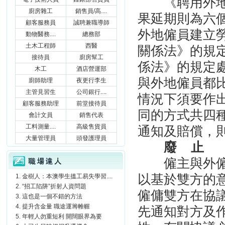
《聘用外地僱
廚房雜工
銷售員/高....
果延期則為六
顧客服務員
誠聘兼職導師
外地僱員建立
動物醫務....
總務部
土木工程師
西醫
關係法》的規
接待員
廚房幫工
係法》的規定
木工
酒店營運部
與外地僱員都
廚師助理
夜更行李生
主管見習生
公司銀行....
情況下須要作
顧客服務助理
前堂接待員
同的方式共四
會計文員
銷售代表
工料測量....
高級售貨員
通知及賠償，
大量管理員
頭發護理員
廢
止
職場達人
僱主與外
以基於雙方的
金樹人：本澳學生搵工易失學習....
“招工陷阱”折射人資問題
僱傭雙方在協
這也是一個不錯的方法
提升含金量 職途運籌帷幄
先通知對方及
年輕人勿重短利 開闊眼界為要