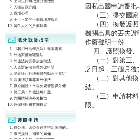
上司生日時把握升遷機會
因私出國申請審批
入職自我介紹
職場心理
（三）提交國家
不可不知的十個職場潛規則
（四）換發護照
留住人才的八個錦囊
機關出具的丟失證
境外就業指南
作廢聲明一份。
《聘用外地僱員法》範本備索
四、護照換發、
外地家傭兼職違法
（一）對第三、
外僱法待完善加強執法
人資辦依法審理外僱申請
之日起，三個月後
簡介終止外地僱員勞動合同規定
（二）對其他換
菲澳總領事尊重外僱法
結。
職介團體：市場欠規管難保外傭....
勞工局：外僱法可打黑
（三）申請材料
六團體關注外僱權益
限。
外僱聘用費有關規定
護照申請
持公務、因公普通等特定護照的....
護照換發、補發的須知