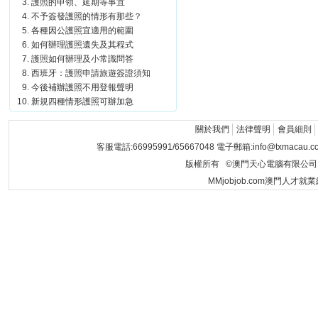
護照的申領、延期等事宜
不予簽發護照的情形有那些？
各種因公護照宜適用的範圍
如何辦理護照遺失及其程式
護照如何辦理及小常識問答
西班牙：護照申請旅遊簽證須知
今後補辦護照不用登報聲明
新規四種情形護照可辦加急
關於我們
法律聲明
會員細則
客服電話:66995991/65667048 電子郵箱:info@txmacau.c
版權所有 ©澳門天心電腦有限公司 Copyrigh
MMjobjob.com澳門人才就