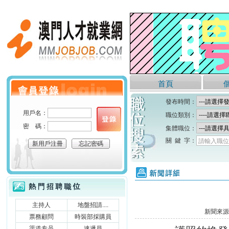
澳門人才就業網
首頁
個人會員登錄
發布時間：
用戶名：
職位類別：
密 碼：
集體職位：
關 鍵 字：
請輸入職位
新用戶注冊
忘記密碼
新聞詳細
熱門招聘職位
主持人
地盤招請....
新聞來源
票務顧問
時裝部採購員
渠道专员
速遞員