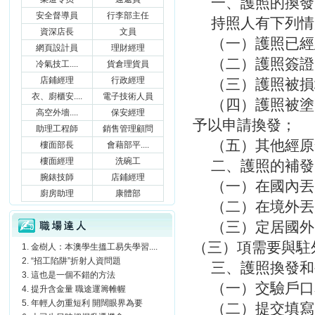
一、護照的換發
安全督導員
行李部主任
持照人有下列情
資深店長
文員
（一）護照已經
網頁設計員
理財經理
（二）護照簽證
冷氣技工....
貨倉理貨員
店鋪經理
行政經理
（三）護照被損
衣、廚櫃安....
電子技術人員
（四）護照被塗
高空外墻....
保安經理
予以申請換發；
助理工程師
銷售管理顧問
（五）其他經原
樓面部長
會藉部平....
樓面經理
洗碗工
二、護照的補發
腕錶技師
店鋪經理
（一）在國內丟
廚房助理
康體部
（二）在境外丟
職場達人
（三）定居國外
（三）項需要與駐
金樹人：本澳學生搵工易失學習....
“招工陷阱”折射人資問題
三、護照換發和
這也是一個不錯的方法
（一）交驗戶口
提升含金量 職途運籌帷幄
年輕人勿重短利 開闊眼界為要
（二）提交填寫