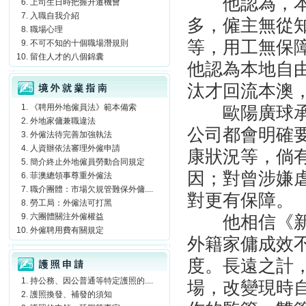
他認為，
上司生日時把握升遷機會
入職自我介紹
多，僱主無從
職場心理
等，用工無保
不可不知的十個職場潛規則
留住人才的八個錦囊
他認為本地自
境外就業指南
汰才回流本澳
《聘用外地僱員法》範本備索
歐陽廣球
外地家傭兼職違法
公司都會明確
外僱法待完善加強執法
人資辦依法審理外僱申請
康狀況等，倘
簡介終止外地僱員勞動合同規定
因；對曾涉嫌
菲澳總領事尊重外僱法
職介團體：市場欠規管難保外傭....
對更有保障。
勞工局：外僱法可打黑
六團體關注外僱權益
他相信《
外僱聘用費有關規定
外籍家傭成效
護照申請
度。長遠之計
持公務、因公普通等特定護照的....
場，改變現時
護照換發、補發的須知