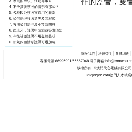
作的監管，雙
護照的申領、延期等事宜
不予簽發護照的情形有那些？
各種因公護照宜適用的範圍
如何辦理護照遺失及其程式
護照如何辦理及小常識問答
西班牙：護照申請旅遊簽證須知
今後補辦護照不用登報聲明
新規四種情形護照可辦加急
關於我們
法律聲明
會員細則
客服電話:66995991/65667048 電子郵箱:info@txmacau.c
版權所有 ©澳門天心電腦有限公司 Copyrigh
MMjobjob.com澳門人才就