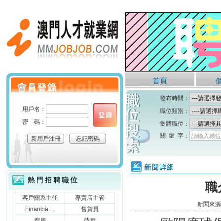
澳門人才就業網
首頁
個人會員登錄
發布時間：
用戶名：
職位類別：
密 碼：
集體職位：
關 鍵 字：
請輸入職位
新用戶注冊
忘記密碼
新聞詳細
熱門招聘職位
職
客戶關系主任
專賣店主管
新聞來源
Financia....
售貨員
廚房
待應