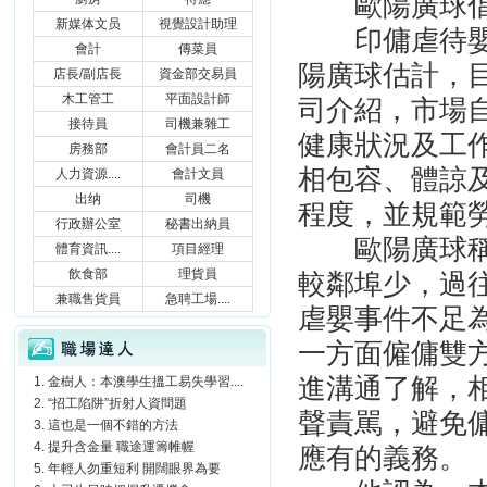
歐陽廣球
新媒体文员
視覺設計助理
印傭虐待
會計
傳菜員
陽廣球估計，
店長/副店長
資金部交易員
木工管工
平面設計師
司介紹，市場
接待員
司機兼雜工
健康狀況及工
房務部
會計員二名
相包容、體諒
人力資源....
會計文員
出纳
司機
程度，並規範
行政辦公室
秘書出納員
歐陽廣球
體育資訊....
項目經理
飲食部
理貨員
較鄰埠少，過
兼職售貨員
急聘工場....
虐嬰事件不足
職場達人
一方面僱傭雙
進溝通了解，
金樹人：本澳學生搵工易失學習....
“招工陷阱”折射人資問題
聲責駡，避免
這也是一個不錯的方法
提升含金量 職途運籌帷幄
應有的義務。
年輕人勿重短利 開闊眼界為要