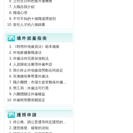
上司生日時把握升遷機會
入職自我介紹
職場心理
不可不知的十個職場潛規則
留住人才的八個錦囊
境外就業指南
《聘用外地僱員法》範本備索
外地家傭兼職違法
外僱法待完善加強執法
人資辦依法審理外僱申請
簡介終止外地僱員勞動合同規定
菲澳總領事尊重外僱法
職介團體：市場欠規管難保外傭....
勞工局：外僱法可打黑
六團體關注外僱權益
外僱聘用費有關規定
護照申請
持公務、因公普通等特定護照的....
護照換發、補發的須知