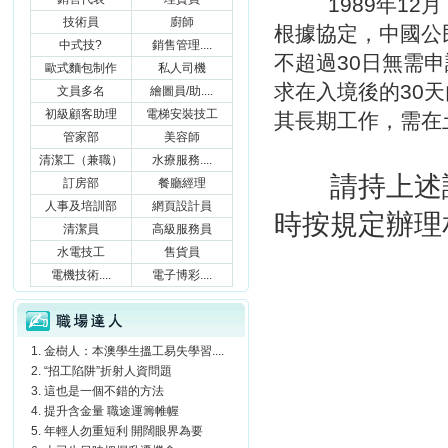
1989年12月
技術員
廚師
根據協定，中國公
中式技?
銷售管理....
不超過30日無需
歐式麵包制作
私人司機
求在入境後的30
文員多名
繪圖員/助....
初級顧客助理
電梯安裝技工
其長期工作，需在
管家部
美容師
清潔工（兼職）
水療服務....
請持上述護
訂房部
餐廳經理
人事及培訓部
網頁設計員
時按規定辦理
清潔員
高級服務員
水電技工
售貨員
電機技術....
電子博彩....
職場達人
金樹人：本澳學生搵工易失學習....
“招工陷阱”折射人資問題
這也是一個不錯的方法
提升含金量 職途運籌帷幄
年輕人勿重短利 開闊眼界為要