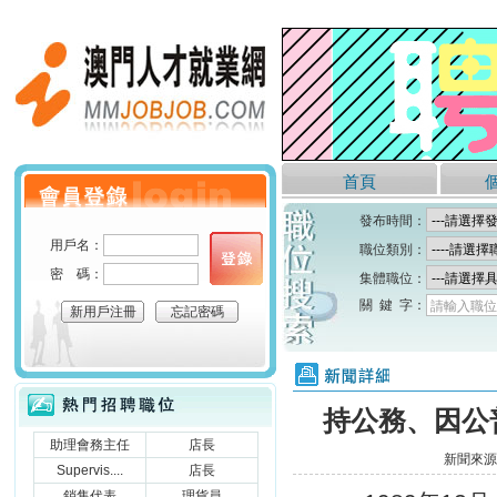
澳門人才就業網
首頁
個人會員登錄
發布時間：
用戶名：
職位類別：
密 碼：
集體職位：
關 鍵 字：
請輸入職位
新用戶注冊
忘記密碼
新聞詳細
熱門招聘職位
持公務、因公
助理會務主任
店長
新聞來源
Supervis....
店長
銷售代表
理貨員