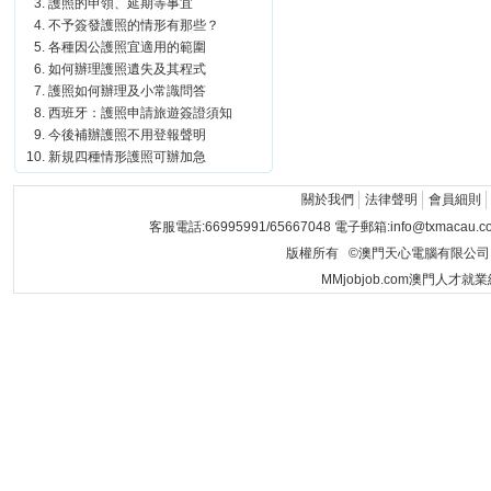
護照的申領、延期等事宜
不予簽發護照的情形有那些？
各種因公護照宜適用的範圍
如何辦理護照遺失及其程式
護照如何辦理及小常識問答
西班牙：護照申請旅遊簽證須知
今後補辦護照不用登報聲明
新規四種情形護照可辦加急
關於我們
法律聲明
會員細則
客服電話:66995991/65667048 電子郵箱:info@txmacau.c
版權所有 ©澳門天心電腦有限公司 Copyrigh
MMjobjob.com澳門人才就