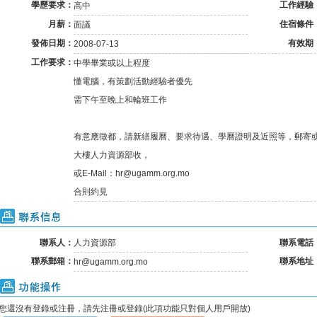
學歷要求：
工作經驗
高中
月薪：
住宿條件
面議
發佈日期：
有效期
2008-07-13
工作要求：
中學畢業或以上程度
懂電腦，有策劃活動經驗者優先
需下午至晚上和輪班工作
有意應徵都，請新繕履曆、要求待遇、學曆證明及近照等，郵寄
大樓人力資源部收，
或E-Mail：hr@ugamm.org.mo
合則約見
聯系信息
聯系人：
人力資源部
聯系電話
聯系郵箱：
聯系地址
hr@ugamm.org.mo
功能操作
您還沒有登錄或注冊，請先注冊或登錄(此項功能只對個人用戶開放)