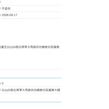
：
03-25
二月份消費物價指數....
03-21
最新失業率維持1.7%....
：
不提供
11-02
正對有關兩工種最低....
：
2008-08-17
09-29
澳總體失業率維持1.....
09-05
今年5月至7月總體失....
08-10
澳今明年經濟健康 通....
08-10
勞工局指地盤工人遭....
07-24
五月份參團旅客按年....
06-19
全面最低工資須盡快立法
或遞交台山白朗古將軍大馬路街坊總會社區服務
06-19
《最低工資》法案 諮詢....
04-23
針對兩項工種的最低....
03-20
澳失業率降至1.8% 總....
01-31
去年失業率百分二 今....
01-31
經濟復甦消費增 內需....
12-27
最低工資法明年草擬
：
0
：
台山白朗古將軍大馬路街坊總會社區服務大樓