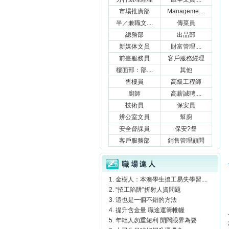
市場推廣部
Manageme....
半／兼職文....
傳菜員
總務部
出品部
新媒体文员
財富管理....
前臺服務員
客戶服務經理
樓面部：部....
其他
售樓員
高級工程師
廚師
高薪誠聘....
技術員
保安員
辨公室文員
幫廚
安全督課員
保安?督
客戶服務部
銷售管理顧問
職場達人
金樹人：本澳學生搵工易失學習....
“招工陷阱”折射人資問題
這也是一個不錯的方法
提升含金量 職途運籌帷幄
年輕人勿重短利 開闊眼界為要