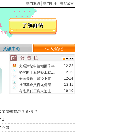
澳門車網
澳門地產
訪客留言
資訊中心
個人登記
12-22
失業津貼申請增兩倍半
12-15
勞局助千五建築工就....
12-14
全面最低工資疫下實....
12-11
社保基金八百九億穩....
10-10
有指最低工資未追上....
09-12
修改物業管理業務的....
08-09
澳將實行全面最低工....
：
文體/教育/培訓類-其他
05-13
首三月失業率維持1.....
：
1
03-29
市場利好 成交量料回升
03-25
「民眾講壇」指最低工....
：
不限