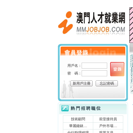
澳門人才就業網
個人會員登錄
用戶名：
密 碼：
新用戶注冊
忘記密碼
立刻搜索
熱門招聘職位
技術顧問
前堂接待員
華麗鐘錶....
戶外市場....
分行助理經理
跟單文員....