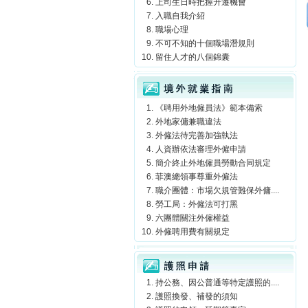
上司生日時把握升遷機會
入職自我介紹
職場心理
不可不知的十個職場潛規則
留住人才的八個錦囊
境外就業指南
《聘用外地僱員法》範本備索
外地家傭兼職違法
外僱法待完善加強執法
人資辦依法審理外僱申請
簡介終止外地僱員勞動合同規定
菲澳總領事尊重外僱法
職介團體：市場欠規管難保外傭....
勞工局：外僱法可打黑
六團體關注外僱權益
外僱聘用費有關規定
護照申請
持公務、因公普通等特定護照的....
護照換發、補發的須知