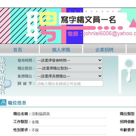
首頁
個人求職
企業招聘
發布時間：
職位類別：
集體職位：
關 鍵 字：
請輸入職位名稱或公司名稱
職位信息
職位名稱：
活動協調員
職位類型
工作類型：
招聘個數
全職
性別要求：
年齡要求
不限