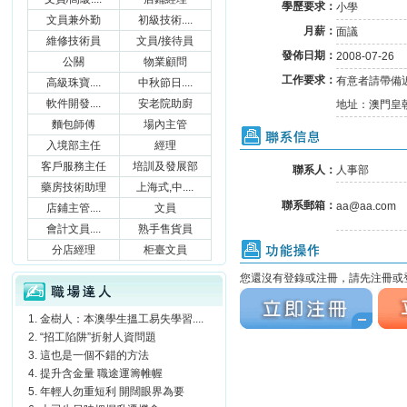
學歷要求：
小學
文員兼外勤
初級技術....
月薪：
面議
維修技術員
文員/接待員
發佈日期：
2008-07-26
公關
物業顧問
工作要求：
有意者請帶備
高級珠寶....
中秋節日....
軟件開發....
安老院助廚
地址：澳門皇朝
麵包師傅
場內主管
聯系信息
入境部主任
經理
客戶服務主任
培訓及發展部
聯系人：
人事部
藥房技術助理
上海式,中....
聯系郵箱：
aa@aa.com
店鋪主管....
文員
會計文員....
熟手售貨員
功能操作
分店經理
柜臺文員
職場達人
您還沒有登錄或注冊，請先注冊或登
立刻注冊
立刻
金樹人：本澳學生搵工易失學習....
“招工陷阱”折射人資問題
這也是一個不錯的方法
提升含金量 職途運籌帷幄
年輕人勿重短利 開闊眼界為要