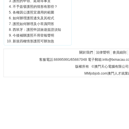
護照的申領、延期等事宜
不予簽發護照的情形有那些？
各種因公護照宜適用的範圍
如何辦理護照遺失及其程式
護照如何辦理及小常識問答
西班牙：護照申請旅遊簽證須知
今後補辦護照不用登報聲明
新規四種情形護照可辦加急
關於我們
法律聲明
會員細則
客服電話:66995991/65667048 電子郵箱:info@txmacau.c
版權所有 ©澳門天心電腦有限公司 Copyrigh
MMjobjob.com澳門人才就