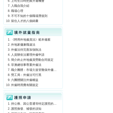
上司生日時把握升遷機會
入職自我介紹
職場心理
不可不知的十個職場潛規則
留住人才的八個錦囊
境外就業指南
《聘用外地僱員法》範本備索
外地家傭兼職違法
外僱法待完善加強執法
人資辦依法審理外僱申請
簡介終止外地僱員勞動合同規定
菲澳總領事尊重外僱法
職介團體：市場欠規管難保外傭....
勞工局：外僱法可打黑
六團體關注外僱權益
外僱聘用費有關規定
護照申請
持公務、因公普通等特定護照的....
護照換發、補發的須知