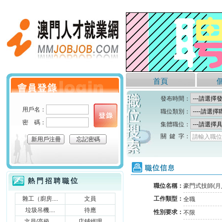
澳門人才就業網
首頁
個人會員登錄
發布時間：
用戶名：
職位類別：
密 碼：
集體職位：
關 鍵 字：
請輸入職位
新用戶注冊
忘記密碼
職位信息
熱門招聘職位
職位名稱：
豪門式技師(月
雜工（廚房....
文員
工作類型：
全職
垃圾吊機....
待應
性別要求：
不限
文員/高級....
店鋪經理