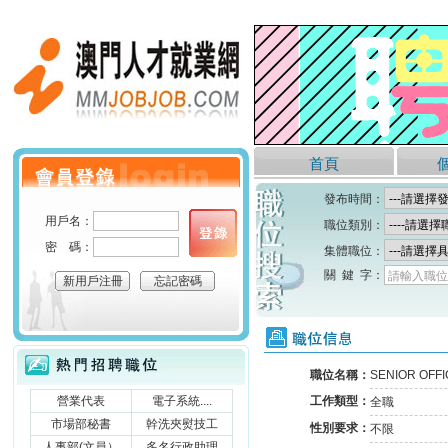
澳門人才就業網
首頁
個人會員登錄
發布時間：
用戶名：
職位類別：
密 碼：
集體職位：
關 鍵 字：
請輸入職位
新用戶注冊
忘記密碼
職位信息
熱門招聘職位
職位名稱：
SENIOR OFF
營業代表
電子系統....
工作類型：
全職
市場部秘書
幹洗夾熨技工
性別要求：
不限
人事部(文員）
多名行政助理