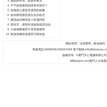
護照的申領、延期等事宜
不予簽發護照的情形有那些？
各種因公護照宜適用的範圍
如何辦理護照遺失及其程式
護照如何辦理及小常識問答
西班牙：護照申請旅遊簽證須知
今後補辦護照不用登報聲明
新規四種情形護照可辦加急
關於我們
法律聲明
會員細則
客服電話:66995991/65667048 電子郵箱:info@txmacau.c
版權所有 ©澳門天心電腦有限公司 Copyrigh
MMjobjob.com澳門人才就