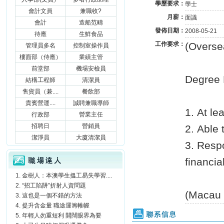
學歷要求：
學士
會計文員
兼職收?
月薪：
面議
會計
造船范疇
發佈日期：
2008-05-21
待應
生鮮食品
工作要求：
(Oversea
管理員多名
控制室操作員
樓面部（侍應）
業績主管
前堂部
機場安檢員
Degree H
結構工程師
清潔員
售貨員（兼....
餐飲部
貴賓營運....
誠聘兼職導師
1. At le
行政部
營業主任
招聘日
營銷員
2. Able
潔淨員
大廈清潔員
3. Respo
職場達人
financia
金樹人：本澳學生搵工易失學習....
“招工陷阱”折射人資問題
(Macau r
這也是一個不錯的方法
提升含金量 職途運籌帷幄
聯系信息
年輕人勿重短利 開闊眼界為要