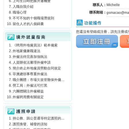
上司生日時把握升遷機會
聯系人：
Michelle
入職自我介紹
職場心理
聯系郵箱：
gsmacao@mac
不可不知的十個職場潛規則
功能操作
留住人才的八個錦囊
境外就業指南
您還沒有登錄或注冊，請先注冊或登
立刻注冊
立刻
《聘用外地僱員法》範本備索
外地家傭兼職違法
外僱法待完善加強執法
人資辦依法審理外僱申請
簡介終止外地僱員勞動合同規定
菲澳總領事尊重外僱法
職介團體：市場欠規管難保外傭....
勞工局：外僱法可打黑
六團體關注外僱權益
外僱聘用費有關規定
護照申請
持公務、因公普通等特定護照的....
護照換發、補發的須知