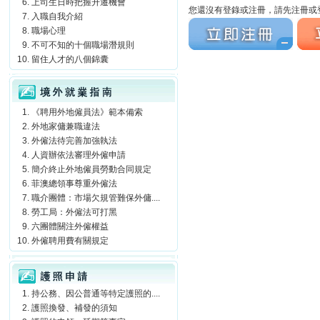
上司生日時把握升遷機會
您還沒有登錄或注冊，請先注冊或登
入職自我介紹
立刻注冊
立刻
職場心理
不可不知的十個職場潛規則
留住人才的八個錦囊
境外就業指南
《聘用外地僱員法》範本備索
外地家傭兼職違法
外僱法待完善加強執法
人資辦依法審理外僱申請
簡介終止外地僱員勞動合同規定
菲澳總領事尊重外僱法
職介團體：市場欠規管難保外傭....
勞工局：外僱法可打黑
六團體關注外僱權益
外僱聘用費有關規定
護照申請
持公務、因公普通等特定護照的....
護照換發、補發的須知