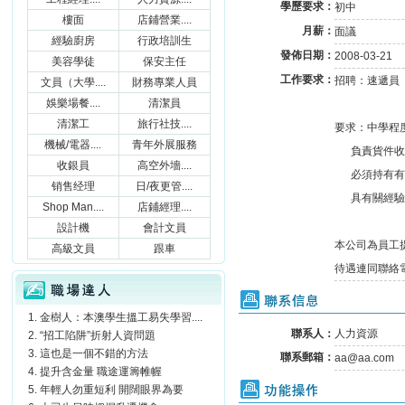
學歷要求：
初中
樓面
店鋪營業....
月薪：
面議
經驗廚房
行政培訓生
發佈日期：
2008-03-21
美容學徒
保安主任
工作要求：
招聘：速遞員 編
文員（大學....
財務專業人員
娛樂場餐....
清潔員
清潔工
旅行社技....
要求：中學程
機械/電器....
青年外展服務
負責貨件收
收銀員
高空外墻....
必須持有有效
销售经理
日/夜更管....
具有關經驗
Shop Man....
店鋪經理....
設計機
會計文員
本公司為員工
高級文員
跟車
待遇連同聯絡
職場達人
聯系信息
金樹人：本澳學生搵工易失學習....
聯系人：
人力資源
“招工陷阱”折射人資問題
這也是一個不錯的方法
聯系郵箱：
aa@aa.com
提升含金量 職途運籌帷幄
功能操作
年輕人勿重短利 開闊眼界為要