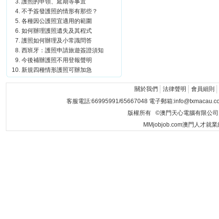
護照的申領、延期等事宜
不予簽發護照的情形有那些？
各種因公護照宜適用的範圍
如何辦理護照遺失及其程式
護照如何辦理及小常識問答
西班牙：護照申請旅遊簽證須知
今後補辦護照不用登報聲明
新規四種情形護照可辦加急
關於我們
法律聲明
會員細則
客服電話:66995991/65667048 電子郵箱:info@txmacau.c
版權所有 ©澳門天心電腦有限公司 Copyrigh
MMjobjob.com澳門人才就