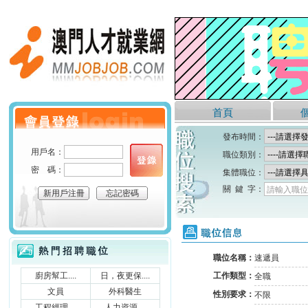
澳門人才就業網
首頁
個人會員登錄
發布時間：
用戶名：
職位類別：
密 碼：
集體職位：
關 鍵 字：
請輸入職位
新用戶注冊
忘記密碼
職位信息
熱門招聘職位
職位名稱：
速遞員
廚房幫工....
日，夜更保....
工作類型：
全職
文員
外科醫生
性別要求：
不限
工程經理....
人力資源....