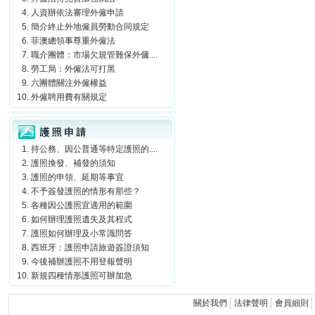
人資辦依法審理外僱申請
簡介終止外地僱員勞動合同規定
菲澳總領事尊重外僱法
職介團體：市場欠規管難保外傭....
勞工局：外僱法可打黑
六團體關注外僱權益
外僱聘用費有關規定
護照申請
持公務、因公普通等特定護照的....
護照換發、補發的須知
護照的申領、延期等事宜
不予簽發護照的情形有那些？
各種因公護照宜適用的範圍
如何辦理護照遺失及其程式
護照如何辦理及小常識問答
西班牙：護照申請旅遊簽證須知
今後補辦護照不用登報聲明
新規四種情形護照可辦加急
關於我們
法律聲明
會員細則