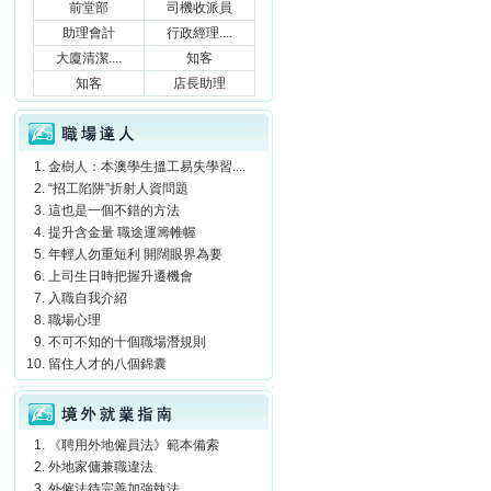
前堂部
司機收派員
助理會計
行政經理....
大廈清潔....
知客
知客
店長助理
職場達人
金樹人：本澳學生搵工易失學習....
“招工陷阱”折射人資問題
這也是一個不錯的方法
提升含金量 職途運籌帷幄
年輕人勿重短利 開闊眼界為要
上司生日時把握升遷機會
入職自我介紹
職場心理
不可不知的十個職場潛規則
留住人才的八個錦囊
境外就業指南
《聘用外地僱員法》範本備索
外地家傭兼職違法
外僱法待完善加強執法