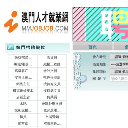
澳門人才就業網
熱門招聘職位
首頁
發布時間：
珠寶部營....
售貨員
機械/電器....
結構工程師
職位類別：
高級客戶....
會計文員....
集體職位：
零售店長....
軟件檢測部
關 鍵 字：
請輸入職位
銷售主任
接待處文員
機電維修技工
接待處文員
店鋪主管
傳菜員
水吧
兼職外勤文員
技術支援....
寬頻及電....
櫃員
市場營銷
前堂部
禮賓主任....