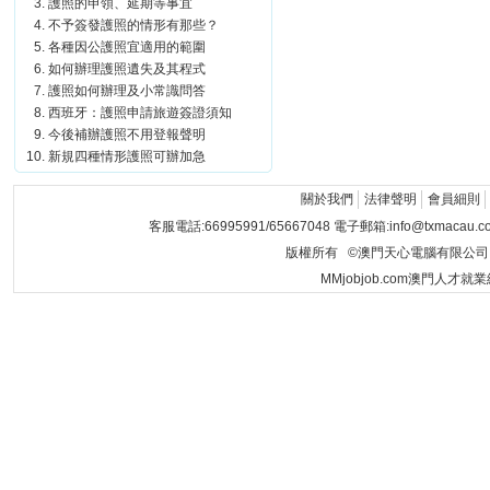
護照的申領、延期等事宜
不予簽發護照的情形有那些？
各種因公護照宜適用的範圍
如何辦理護照遺失及其程式
護照如何辦理及小常識問答
西班牙：護照申請旅遊簽證須知
今後補辦護照不用登報聲明
新規四種情形護照可辦加急
關於我們
法律聲明
會員細則
客服電話:66995991/65667048 電子郵箱:info@txmacau.c
版權所有 ©澳門天心電腦有限公司 Copyrigh
MMjobjob.com澳門人才就