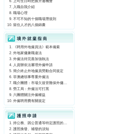
上司生日時把握升遷機會
入職自我介紹
職場心理
不可不知的十個職場潛規則
留住人才的八個錦囊
境外就業指南
《聘用外地僱員法》範本備索
外地家傭兼職違法
外僱法待完善加強執法
人資辦依法審理外僱申請
簡介終止外地僱員勞動合同規定
菲澳總領事尊重外僱法
職介團體：市場欠規管難保外傭....
勞工局：外僱法可打黑
六團體關注外僱權益
外僱聘用費有關規定
護照申請
持公務、因公普通等特定護照的....
護照換發、補發的須知