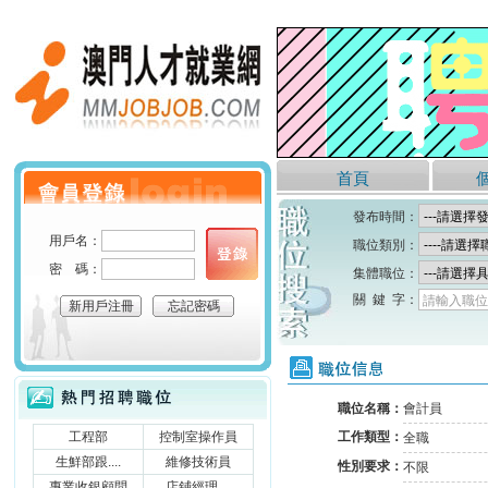
澳門人才就業網
首頁
個人會員登錄
發布時間：
用戶名：
職位類別：
密 碼：
集體職位：
關 鍵 字：
請輸入職位
新用戶注冊
忘記密碼
職位信息
熱門招聘職位
職位名稱：
會計員
工程部
控制室操作員
工作類型：
全職
生鮮部跟....
維修技術員
性別要求：
不限
專業收銀顧問
店鋪經理....