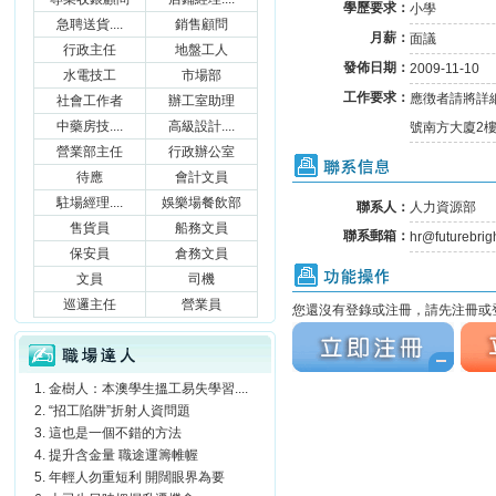
學歷要求：
小學
急聘送貨....
銷售顧問
月薪：
面議
行政主任
地盤工人
發佈日期：
2009-11-10
水電技工
市場部
工作要求：
應徴者請將詳細履
社會工作者
辦工室助理
中藥房技....
高級設計....
號南方大廈2樓
營業部主任
行政辦公室
聯系信息
待應
會計文員
駐場經理....
娛樂場餐飲部
聯系人：
人力資源部
售貨員
船務文員
聯系郵箱：
hr@futurebri
保安員
倉務文員
功能操作
文員
司機
巡邏主任
營業員
您還沒有登錄或注冊，請先注冊或登
立刻注冊
立刻
職場達人
金樹人：本澳學生搵工易失學習....
“招工陷阱”折射人資問題
這也是一個不錯的方法
提升含金量 職途運籌帷幄
年輕人勿重短利 開闊眼界為要