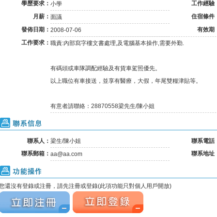
學歷要求：
工作經驗
小學
月薪：
住宿條件
面議
發佈日期：
有效期
2008-07-06
工作要求：
職責:內部寫字樓文書處理,及電腦基本操作,需要外勤.
有碼頭或車隊調配經驗及有貨車駕照優先。
以上職位有車接送，並享有醫療，大假，年尾雙糧津貼等。
有意者請聯絡：28870558梁先生/陳小姐
聯系信息
聯系人：
梁生/陳小姐
聯系電話
聯系郵箱：
聯系地址
aa@aa.com
功能操作
您還沒有登錄或注冊，請先注冊或登錄(此項功能只對個人用戶開放)
立刻注冊
立刻注冊