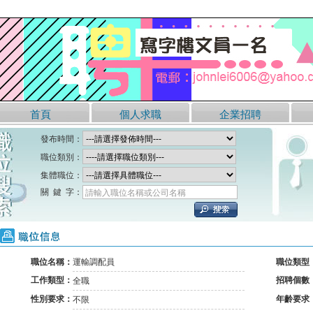
首頁
個人求職
企業招聘
發布時間：
職位類別：
集體職位：
關 鍵 字：
請輸入職位名稱或公司名稱
職位信息
職位名稱：
運輸調配員
職位類型
工作類型：
招聘個數
全職
性別要求：
年齡要求
不限