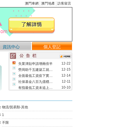
澳門車網
澳門地產
訪客留言
資訊中心
個人登記
12-22
失業津貼申請增兩倍半
12-15
勞局助千五建築工就....
12-14
全面最低工資疫下實....
12-11
社保基金八百九億穩....
10-10
有指最低工資未追上....
09-12
修改物業管理業務的....
08-09
澳將實行全面最低工....
：
物流/貿易類-其他
05-13
首三月失業率維持1.....
：
1
03-29
市場利好 成交量料回升
03-25
「民眾講壇」指最低工....
：
不限