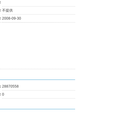
：
03-25
二月份消費物價指數....
03-21
最新失業率維持1.7%....
：
不提供
11-02
正對有關兩工種最低....
：
2008-09-30
09-29
澳總體失業率維持1.....
09-05
今年5月至7月總體失....
08-10
澳今明年經濟健康 通....
08-10
勞工局指地盤工人遭....
07-24
五月份參團旅客按年....
06-19
全面最低工資須盡快立法
06-19
《最低工資》法案 諮詢....
04-23
針對兩項工種的最低....
03-20
澳失業率降至1.8% 總....
01-31
去年失業率百分二 今....
：
28870558
01-31
經濟復甦消費增 內需....
：
0
12-27
最低工資法明年草擬