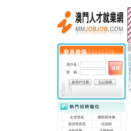
澳門人才就業網
個人會員登錄
用戶名：
密 碼：
新用戶注冊
忘記密碼
立刻搜索
熱門招聘職位
女管理員
樓面部侍應
資深售貨員
化妝師
冷氣保養....
店務助理