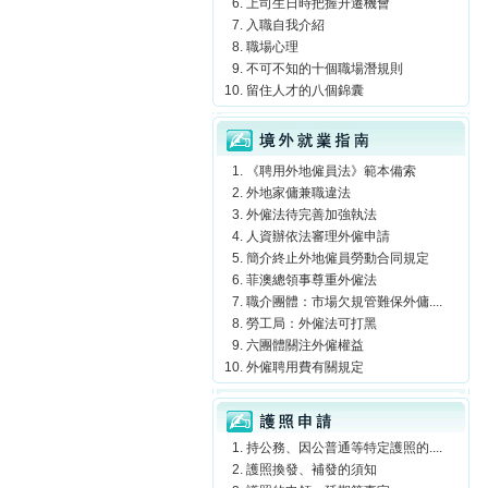
上司生日時把握升遷機會
入職自我介紹
職場心理
不可不知的十個職場潛規則
留住人才的八個錦囊
境外就業指南
《聘用外地僱員法》範本備索
外地家傭兼職違法
外僱法待完善加強執法
人資辦依法審理外僱申請
簡介終止外地僱員勞動合同規定
菲澳總領事尊重外僱法
職介團體：市場欠規管難保外傭....
勞工局：外僱法可打黑
六團體關注外僱權益
外僱聘用費有關規定
護照申請
持公務、因公普通等特定護照的....
護照換發、補發的須知