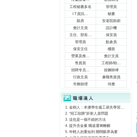
工程秘書多名
管理員
I.T.資訊....
秘書
賬房
安老院助廚
會計文員
設計機
主任、部長....
保安員
管理員
點倉員
保安主任
樓面
營業及推....
會計文員
售貨員
工程師/助....
招聘专员....
按腳師傅
行政文員
兼職售貨員
市務助理
侍應
職場達人
金樹人：本澳學生搵工易失學習....
“招工陷阱”折射人資問題
這也是一個不錯的方法
提升含金量 職途運籌帷幄
年輕人勿重短利 開闊眼界為要